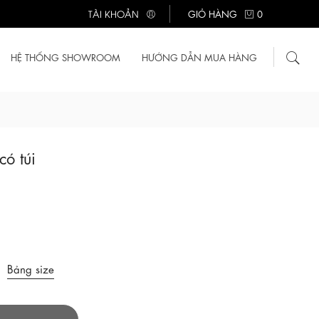
TÀI KHOẢN
GIỎ HÀNG
0
HỆ THỐNG SHOWROOM
HƯỚNG DẪN MUA HÀNG
có túi
Bảng size