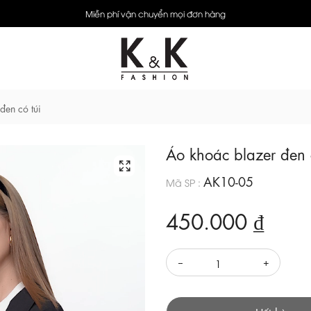
Miễn phí vận chuyển mọi đơn hàng
đen có túi
Áo khoác blazer đen 
AK10-05
Mã SP :
450.000 ₫