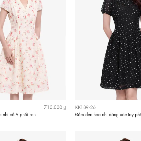
KK189-26
710.000 ₫
 nhí cổ V phối ren
Đầm đen hoa nhí dáng xòe tay ph