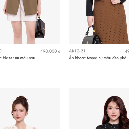
0
AK12-31
490.000 ₫
49
c blazer nữ màu nâu
Áo khoác tweed nữ màu đen phối 