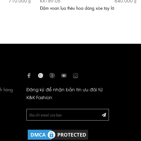
KK189-06
710.000 ₫
640.000 ₫
Đầm voan lụa thêu hoa dáng xòe tay lỡ
ch hàng
Đăng ký để nhận bản tin ưu đãi từ
K&K Fashion