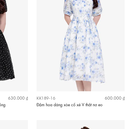
KK189-16
630.000 ₫
600.000 ₫
ồng
Đầm hoa dáng xòe cổ xẻ V thắt nơ eo