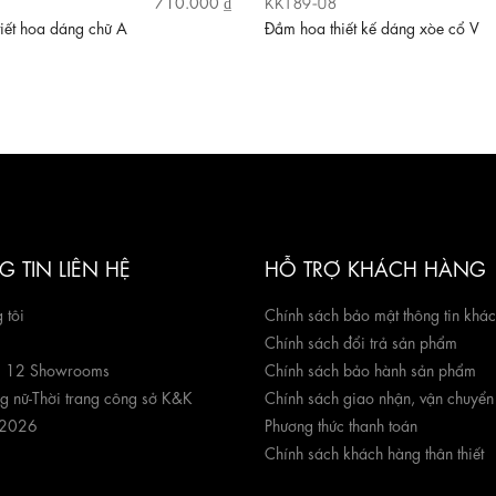
KK189-08
710.000 ₫
iết hoa dáng chữ A
Đầm hoa thiết kế dáng xòe cổ V
 TIN LIÊN HỆ
HỖ TRỢ KHÁCH HÀNG
 tôi
Chính sách bảo mật thông tin khá
Chính sách đổi trả sản phẩm
g 12 Showrooms
Chính sách bảo hành sản phẩm
ng nữ
-
Thời trang công sở K&K
Chính sách giao nhận, vận chuyển
 2026
Phương thức thanh toán
Chính sách khách hàng thân thiết