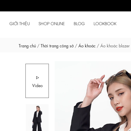
GIỚI THIỆU
SHOP ONLINE
BLOG
LOOKBOOK
Trang chủ
/
Thời trang công sở
/
Áo khoác
/
Áo khoác blazer 
Video