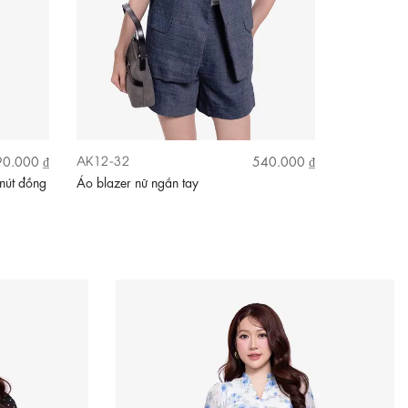
AK12-32
AK12-24
0.000 ₫
540.000 ₫
nút đồng
Áo blazer nữ ngắn tay
Áo khoác li