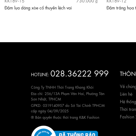
KK189-15
KK189-12
730.000 ₫
Đầm lụa dáng xòe cổ thuyền lệch vai
Đầm trắng họa t
028.36222 999
THÔNG
HOTLINE:
Về chúng
Công Ty TNHH Thời Trang Khang Khôi
Địa chỉ: 256/13A Phạm Văn Hai, Phường Tân
Liên hệ
Sơn Nhất, TPHCM
Hệ thốn
GPKD: 0319140957 do Sở Tài Chính TPHCM
Thời tra
cấp ngày 04/09/2025
Fashion
® Bản quyền thuộc thời trang K&K Fashion