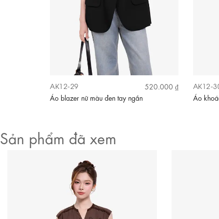
AK12-29
AK12-3
520.000 ₫
Áo blazer nữ màu đen tay ngắn
Áo khoá
Sản phẩm đã xem