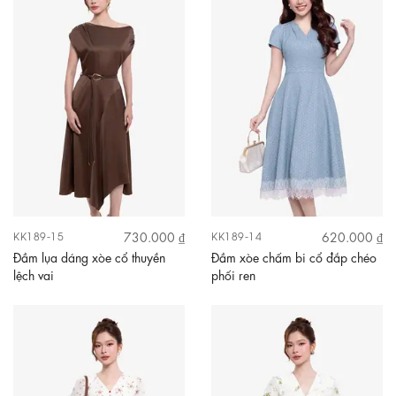
730.000 ₫
620.000 ₫
KK189-15
KK189-14
Đầm lụa dáng xòe cổ thuyền
Đầm xòe chấm bi cổ đắp chéo
lệch vai
phối ren