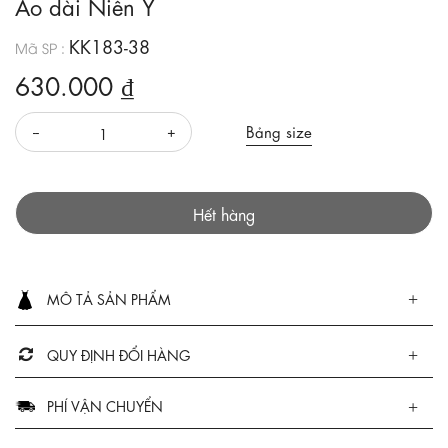
Áo dài Niên Ý
KK183-38
Mã SP :
630.000 ₫
Bảng size
Hết hàng
MÔ TẢ SẢN PHẨM
QUY ĐỊNH ĐỔI HÀNG
PHÍ VẬN CHUYỂN