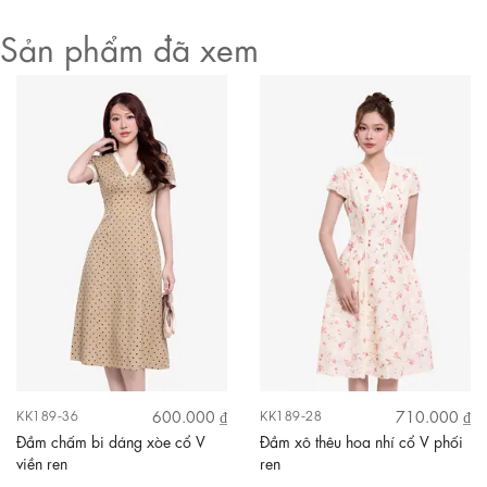
Sản phẩm đã xem
600.000 ₫
710.000 ₫
KK189-36
KK189-28
Đầm chấm bi dáng xòe cổ V
Đầm xô thêu hoa nhí cổ V phối
viền ren
ren