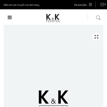
0
Miễn phí vận chuyển mọi đơn hàng
TÀI KHOẢN