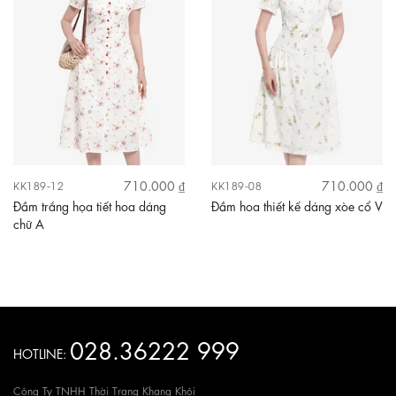
710.000 ₫
710.000 ₫
KK189-12
KK189-08
Đầm trắng họa tiết hoa dáng
Đầm hoa thiết kế dáng xòe cổ V
chữ A
028.36222 999
HOTLINE:
Công Ty TNHH Thời Trang Khang Khôi