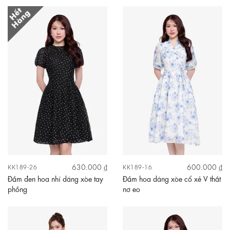
630.000 ₫
600.000 ₫
KK189-26
KK189-16
Đầm đen hoa nhí dáng xòe tay
Đầm hoa dáng xòe cổ xẻ V thắt
phồng
nơ eo