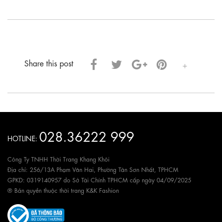
Share this post
028.36222 999
HOTLINE:
Công Ty TNHH Thời Trang Khang Khôi
Địa chỉ: 256/13A Phạm Văn Hai, Phường Tân Sơn Nhất, TPHCM
GPKD: 0319140957 do Sở Tài Chính TPHCM cấp ngày 04/09/2025
® Bản quyền thuộc thời trang K&K Fashion