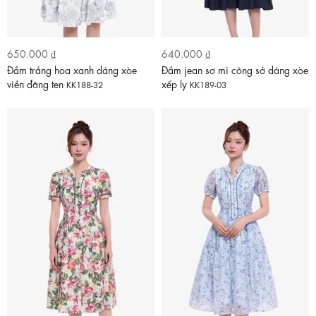
650.000 ₫
640.000 ₫
Đầm trắng hoa xanh dáng xòe
Đầm jean sơ mi công sở dáng xòe
viền đăng ten
xếp ly
KK188-32
KK189-03