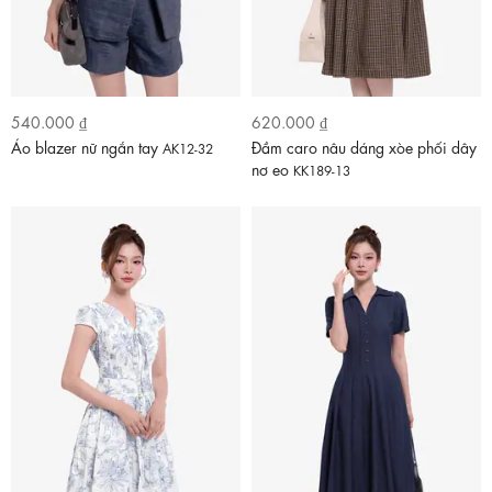
540.000 ₫
620.000 ₫
Áo blazer nữ ngắn tay
Đầm caro nâu dáng xòe phối dây
AK12-32
nơ eo
KK189-13