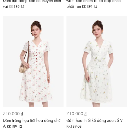
Đầm lụa dáng xòe cổ thuyền lệch
Đầm xòe chấm bi cổ đắp chéo
vai
phối ren
KK189-15
KK189-14
710.000 ₫
710.000 ₫
Đầm trắng họa tiết hoa dáng chữ
Đầm hoa thiết kế dáng xòe cổ V
A
KK189-12
KK189-08