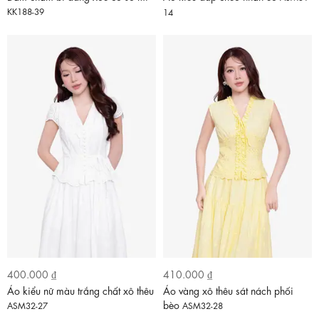
KK188-39
14
400.000 ₫
410.000 ₫
Áo kiểu nữ màu trắng chất xô thêu
Áo vàng xô thêu sát nách phối
bèo
ASM32-27
ASM32-28