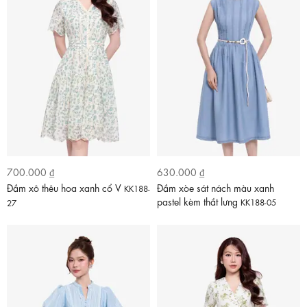
700.000 ₫
630.000 ₫
Đầm xô thêu hoa xanh cổ V
Đầm xòe sát nách màu xanh
KK188-
pastel kèm thắt lưng
KK188-05
27