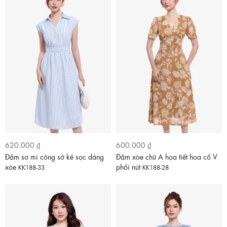
620.000 ₫
600.000 ₫
Đầm sơ mi công sở kẻ sọc dáng
Đầm xòe chữ A họa tiết hoa cổ V
xòe
phối nút
KK188-33
KK188-28