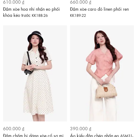
610.000 ₫
660.000 ₫
Đầm xòe hoa nhí nhấn eo phối
Đầm xòe caro đỏ linen phối ren
khóa kéo trước
KK188-26
KK189-22
600.000 ₫
390.000 ₫
Đầm chấm bi dáng xòe cổ sơ mi
Áo kiểu đắp chéo nhấn eo
ASM31-