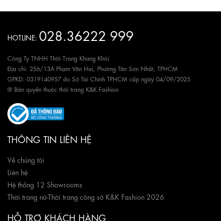
028.36222 999
HOTLINE:
Công Ty TNHH Thời Trang Khang Khôi
Địa chỉ: 256/13A Phạm Văn Hai, Phường Tân Sơn Nhất, TPHCM
GPKD: 0319140957 do Sở Tài Chính TPHCM cấp ngày 04/09/2025
® Bản quyền thuộc thời trang K&K Fashion
THÔNG TIN LIÊN HỆ
Về chúng tôi
Liên hệ
Hệ thống 12 Showrooms
Thời trang nữ
-
Thời trang công sở K&K Fashion 2026
HỖ TRỢ KHÁCH HÀNG