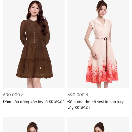
630.000 ₫
690.000 ₫
Đầm nâu dáng xòe tay lỡ
Đầm xòe dài cổ vest in hoa tùng
KK189-02
váy
KK189-01