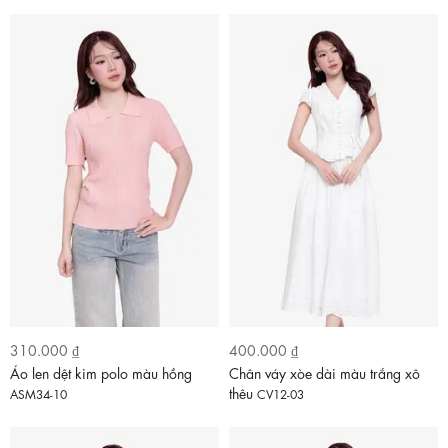
310.000 ₫
400.000 ₫
Áo len dệt kim polo màu hồng
Chân váy xòe dài màu trắng xô
thêu
ASM34-10
CV12-03