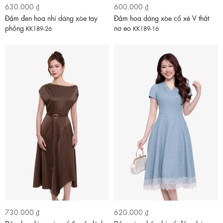
630.000 ₫
600.000 ₫
Đầm đen hoa nhí dáng xòe tay
Đầm hoa dáng xòe cổ xẻ V thắt
phồng
nơ eo
KK189-26
KK189-16
730.000 ₫
620.000 ₫