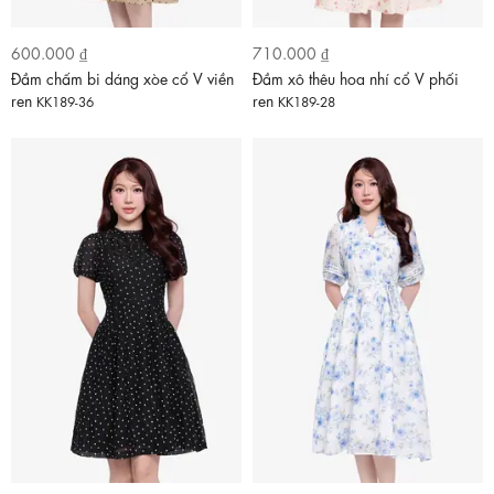
600.000 ₫
710.000 ₫
Đầm chấm bi dáng xòe cổ V viền
Đầm xô thêu hoa nhí cổ V phối
ren
ren
KK189-36
KK189-28