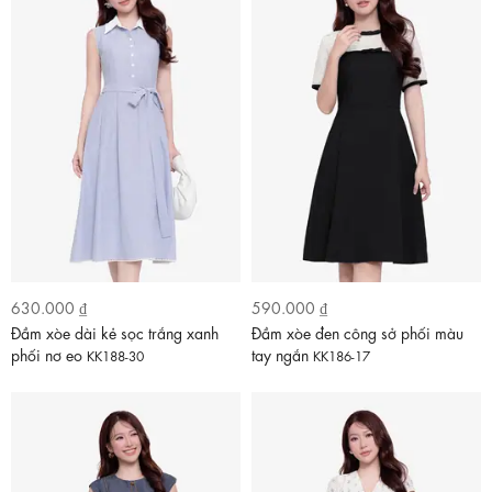
630.000 ₫
590.000 ₫
Đầm xòe dài kẻ sọc trắng xanh
Đầm xòe đen công sở phối màu
phối nơ eo
tay ngắn
KK188-30
KK186-17