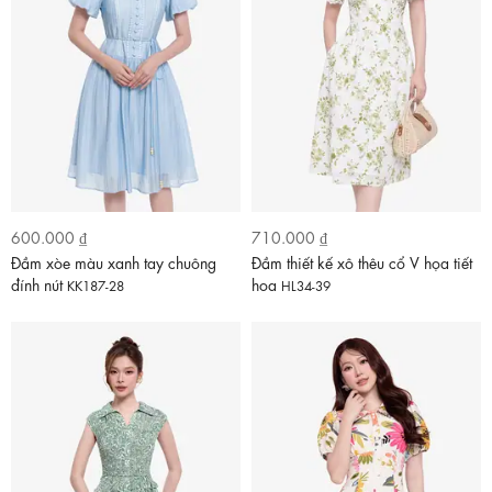
600.000 ₫
710.000 ₫
Đầm xòe màu xanh tay chuông
Đầm thiết kế xô thêu cổ V họa tiết
đính nút
hoa
KK187-28
HL34-39