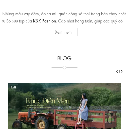
Những mẫu váy đầm, áo sơ mi, quần công sở thời trang bán chạy nhất
từ Bộ sưu tập của
K&K Fashion
. Cập nhật hằng tuần, giúp các quý cô
công sở không mất quá nhiều thời gian để chọn lựa mà vẫn nắm bắt
Xem thêm
được xu hướng, update những item được yêu thích nhất trong mùa.
BLOG