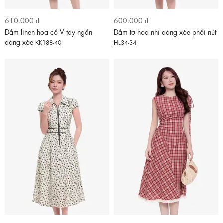
610.000 ₫
600.000 ₫
Đầm linen hoa cổ V tay ngắn
Đầm tơ hoa nhí dáng xòe phối nút
dáng xòe
KK188-40
HL34-34