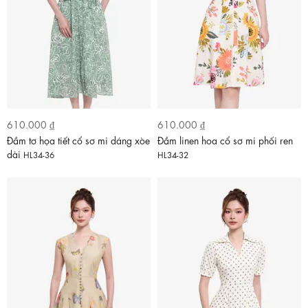
610.000 ₫
610.000 ₫
Đầm tơ họa tiết cổ sơ mi dáng xòe
Đầm linen hoa cổ sơ mi phối ren
dài
HL34-36
HL34-32