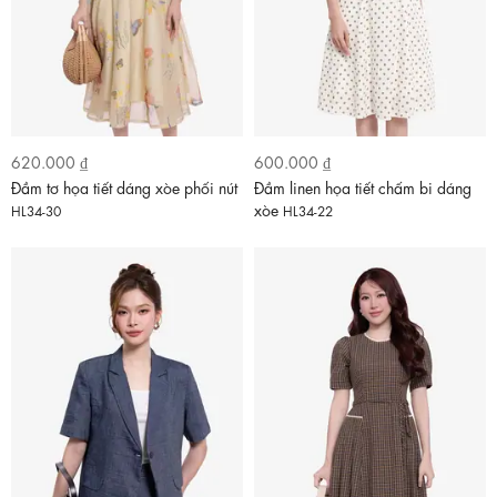
620.000 ₫
600.000 ₫
Đầm tơ họa tiết dáng xòe phối nút
Đầm linen họa tiết chấm bi dáng
xòe
HL34-30
HL34-22