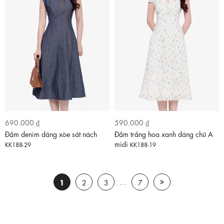
690.000 ₫
590.000 ₫
Đầm denim dáng xòe sát nách
Đầm trắng hoa xanh dáng chữ A
midi
KK188-29
KK188-19
1
…
2
3
7